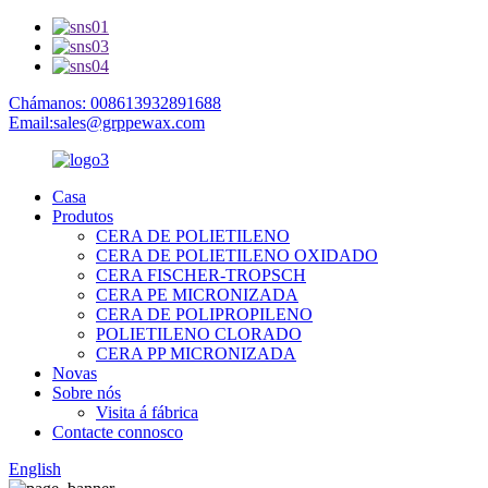
Chámanos: 008613932891688
Email:sales@grppewax.com
Casa
Produtos
CERA DE POLIETILENO
CERA DE POLIETILENO OXIDADO
CERA FISCHER-TROPSCH
CERA PE MICRONIZADA
CERA DE POLIPROPILENO
POLIETILENO CLORADO
CERA PP MICRONIZADA
Novas
Sobre nós
Visita á fábrica
Contacte connosco
English