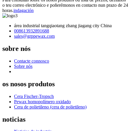
o teu correo electrónico e poñerémonos en contacto nun prazo de 24
horas.
indagación
área industrial tangqiaotang zhang jiagang city China
008613932891688
sales@grppewax.com
sobre nós
Contacte connosco
Sobre nós
os nosos produtos
Cera Fischer-Tropsch
Pewax homopolímero oxidado
Cera de polietileno (cera de polietileno)
noticias